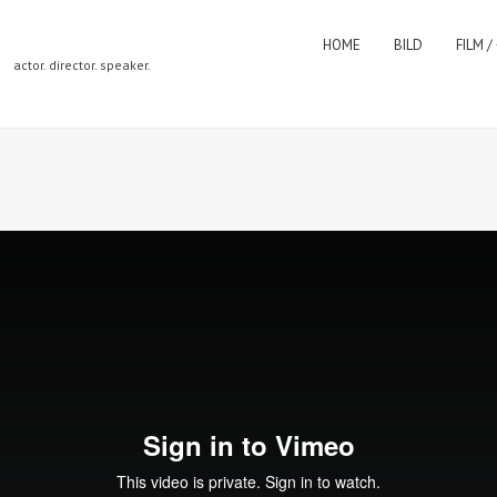
HOME
BILD
FILM /
actor. director. speaker.